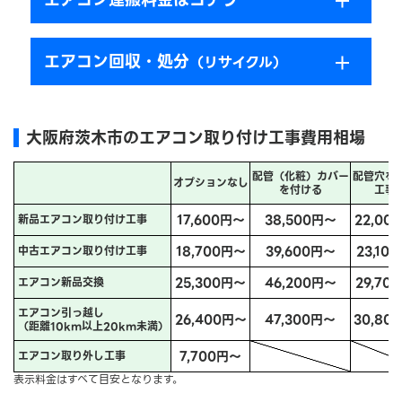
エアコン回収・処分
（リサイクル）
大阪府茨木市のエアコン取り付け工事費用相場
配管（化粧）カバー
配管穴を
オプションなし
を付ける
工事
17,600円～
38,500円～
22,00
新品エアコン取り付け工事
18,700円～
39,600円～
23,10
中古エアコン取り付け工事
25,300円～
46,200円～
29,70
エアコン新品交換
エアコン引っ越し
26,400円～
47,300円～
30,80
（距離10km以上20km未満）
7,700円～
エアコン取り外し工事
表示料金はすべて目安となります。