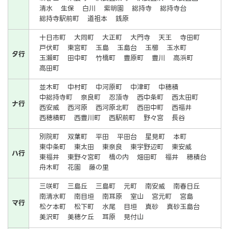
清水
生保
白川
紫明園
総持寺
総持寺台
総持寺駅前町
道祖本
銭原
十日市町
大同町
大正町
大門寺
天王
寺田町
戸伏町
東宮町
玉島
玉島台
玉櫛
玉水町
タ行
玉瀬町
田中町
竹橋町
豊原町
豊川
高浜町
高田町
並木町
中村町
中河原町
中津町
中穂積
中総持寺町
奈良町
忍頂寺
西中条町
西太田町
ナ行
西安威
西河原
西河原北町
西田中町
西福井
西穂積町
西豊川町
西駅前町
野々宮
長谷
別院町
双葉町
平田
平田台
星見町
本町
東中条町
東太田
東奈良
東宇野辺町
東安威
ハ行
東福井
東野々宮町
橋の内
畑田町
福井
穂積台
舟木町
花園
藤の里
三咲町
三島丘
三島町
元町
南安威
南春日丘
南清水町
南目垣
南耳原
室山
宮元町
宮島
マ行
松ケ本町
松下町
水尾
目垣
真砂
真砂玉島台
美沢町
美穂ケ丘
耳原
見付山