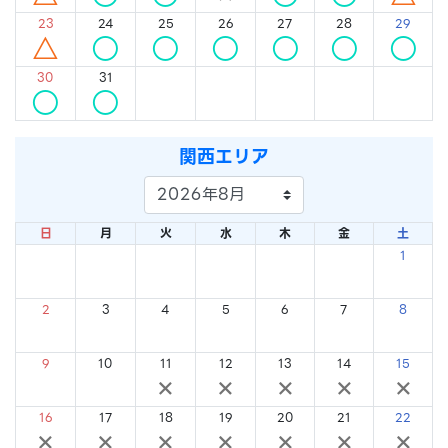
23
24
25
26
27
28
29
△
○
○
○
○
○
○
30
31
○
○
関西エリア
日
月
火
水
木
金
土
1
×
2
3
4
5
6
7
8
×
×
×
×
×
×
×
9
10
11
12
13
14
15
×
×
×
×
×
×
×
16
17
18
19
20
21
22
×
×
×
×
×
×
×