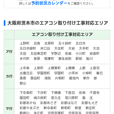
予約状況カレンダー
詳しくは
をご確認ください。
大阪府茨木市のエアコン取り付け工事対応エリア
エアコン取り付け工事対応エリア
上野町
丑寅
主原町
五十鈴町
五日市
五日市緑町
井口台
大住町
大岩
大手町
大池
ア行
太田
太田東芝町
宇野辺
安威
小川町
岩倉町
永代町
泉原
稲葉町
粟生岩阪
駅前
鮎川
上中条
上泉町
上穂東町
上穂積
上郡
上音羽
北春日丘
学園南町
学園町
小坪井
小柳町
春日
カ行
桑原
桑田町
清阪
片桐町
蔵垣内
車作
郡
郡山
下中条町
下井町
下穂積
下音羽
佐保
千提寺
園田町
城の前町
宿久庄
宿川原町
島
庄
彩都あかね
彩都あさぎ
彩都はなだ
彩都もえぎ
彩都やまぶき
新中条町
新和町
新堂
新庄町
サ行
新郡山
末広町
沢良宜東町
沢良宜浜
沢良宜西