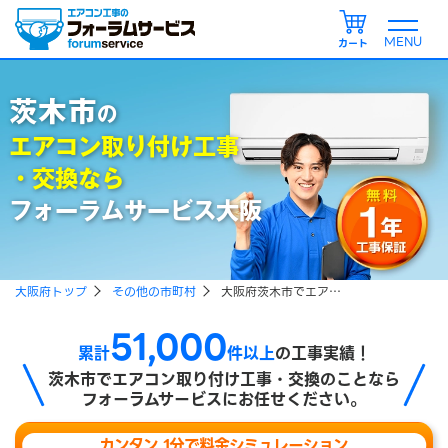
カート
茨木市
の
エアコン取り付け工事
・交換なら
フォーラムサービス大阪
大阪府トップ
その他の市町村
大阪府茨木市でエアコン取り付け、エアコン引越し工事をご検討の方
51,000
累計
件以上
の工事実績！
茨木市で
エアコン取り付け工事・交換のことなら
フォーラムサービスにお任せください。
カンタン 1分で料金シミュレーション