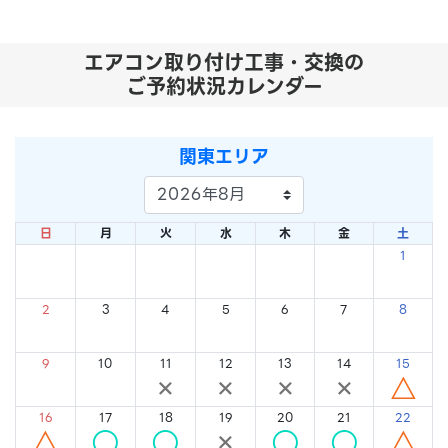
エアコン取り付け工事・交換の
ご予約状況カレンダー
関東エリア
日
月
火
水
木
金
土
1
×
2
3
4
5
6
7
8
×
×
×
×
×
×
×
9
10
11
12
13
14
15
×
×
×
×
×
×
△
16
17
18
19
20
21
22
△
○
○
×
○
○
△