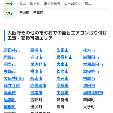
安元
山手台
山手台新町
山手台東町
横江
ヤ行
若園町
若草町
ワ行
大阪府その他の市町村での翌日エアコン取り付け
工事・交換可能エリア
富田林市
高槻市
吹田市
枚方市
門真市
守口市
寝屋川市
岸和田市
和泉市
泉佐野市
大東市
大和高田市
貝塚市
摂津市
松原市
羽曳野市
大阪狭山市
阪南市
高石市
柏原市
藤井寺市
四條畷市
交野市
池田市
箕面市
豊中市
生駒市
河内長野市
島本町
豊能町
能勢町
忠岡町
熊取町
田尻町
岬町
太子町