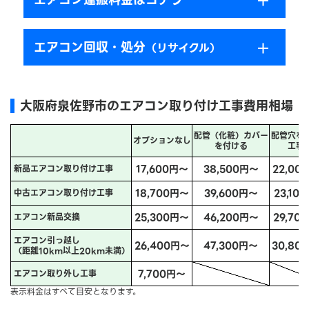
エアコン回収・処分
（リサイクル）
大阪府泉佐野市のエアコン取り付け工事費用相場
配管（化粧）カバー
配管穴を
オプションなし
を付ける
工事
17,600円～
38,500円～
22,00
新品エアコン取り付け工事
18,700円～
39,600円～
23,10
中古エアコン取り付け工事
25,300円～
46,200円～
29,70
エアコン新品交換
エアコン引っ越し
26,400円～
47,300円～
30,80
（距離10km以上20km未満）
7,700円～
エアコン取り外し工事
表示料金はすべて目安となります。