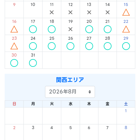
9
10
11
12
13
14
15
×
×
×
×
×
×
△
16
17
18
19
20
21
22
△
○
○
×
○
○
△
23
24
25
26
27
28
29
△
○
○
○
○
○
○
30
31
○
○
関西エリア
日
月
火
水
木
金
土
1
×
2
3
4
5
6
7
8
×
×
×
×
×
×
×