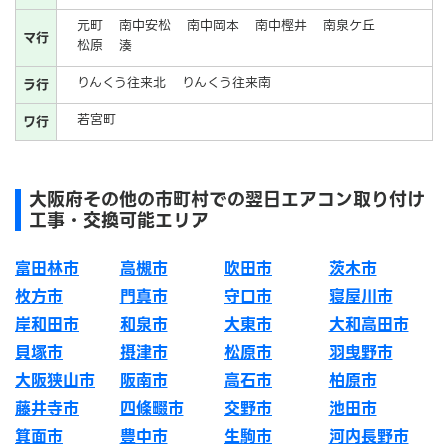
元町
南中安松
南中岡本
南中樫井
南泉ケ丘
マ行
松原
湊
りんくう往来北
りんくう往来南
ラ行
若宮町
ワ行
大阪府その他の市町村での翌日エアコン取り付け
工事・交換可能エリア
富田林市
高槻市
吹田市
茨木市
枚方市
門真市
守口市
寝屋川市
岸和田市
和泉市
大東市
大和高田市
貝塚市
摂津市
松原市
羽曳野市
大阪狭山市
阪南市
高石市
柏原市
藤井寺市
四條畷市
交野市
池田市
箕面市
豊中市
生駒市
河内長野市