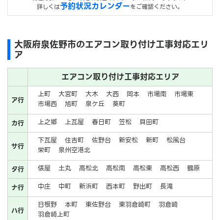
予約状況カレンダー
詳しくは
をご確認ください。
大阪府泉佐野市のエアコン取り付け工事対応エリ
ア
エアコン取り付け工事対応エリア
上町
大宮町
大木
大西
岡本
市場南
市場東
ア行
市場西
旭町
泉ケ丘
葵町
上之郷
上瓦屋
春日町
笠松
貝田町
カ行
下瓦屋
住吉町
佐野台
新安松
新町
松風台
サ行
栄町
泉州空港北
俵屋
土丸
高松北
高松南
高松東
高松西
鶴原
タ行
中庄
中町
新浜町
西本町
野出町
長滝
ナ行
日根野
本町
東佐野台
東羽倉崎町
羽倉崎
ハ行
羽倉崎上町