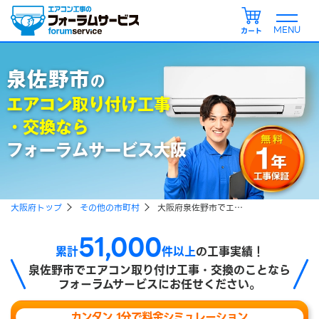
カート
泉佐野市
の
エアコン取り付け工事
・交換なら
フォーラムサービス大阪
大阪府トップ
その他の市町村
大阪府泉佐野市でエアコン取り付け、エアコン引越し工事をご検討の方
51,000
累計
件以上
の工事実績！
泉佐野市で
エアコン取り付け工事・交換のことなら
フォーラムサービスにお任せください。
カンタン 1分で料金シミュレーション